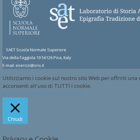
SAET Scuola Normale Superiore
Via della Faggiola 19 56126 Pisa, Italy
E-mail: esercizi@sns.it
Utilizziamo i cookie sul nostro sito Web per offrirti una
acconsenti all'uso di TUTTI i cookie.
Impostazioni
Rifiuta
Accetta tutto
Chiudi
Privacy e Cookie