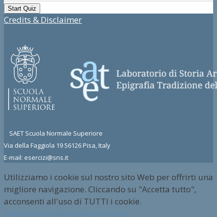
Credits & Disclaimer
SAET Scuola Normale Superiore
Via della Faggiola 19 56126 Pisa, Italy
E-mail: esercizi@sns.it
Utilizziamo i cookie sul nostro sito Web per offrirti una
migliore navigazione. Cliccando su "Accetta tutto",
acconsenti all'uso di TUTTI i cookie.
Impostazioni
Rifiuta
Accetta tutto