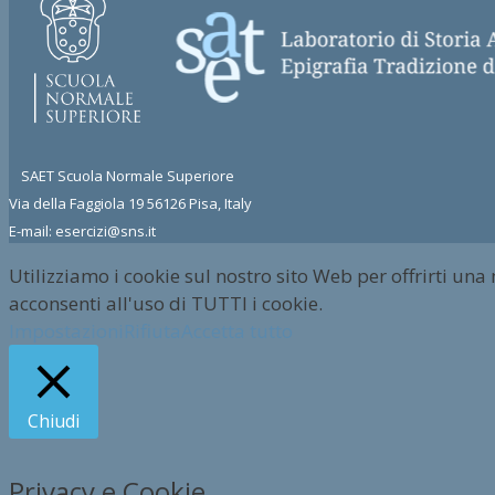
SAET Scuola Normale Superiore
Via della Faggiola 19 56126 Pisa, Italy
E-mail: esercizi@sns.it
Utilizziamo i cookie sul nostro sito Web per offrirti una
acconsenti all'uso di TUTTI i cookie.
Impostazioni
Rifiuta
Accetta tutto
Chiudi
Privacy e Cookie