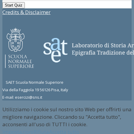
Credits & Disclaimer
SAET Scuola Normale Superiore
Via della Faggiola 19 56126 Pisa, Italy
E-mail: esercizi@sns.it
Utilizziamo i cookie sul nostro sito Web per offrirti una
migliore navigazione. Cliccando su "Accetta tutto",
acconsenti all'uso di TUTTI i cookie.
Impostazioni
Rifiuta
Accetta tutto