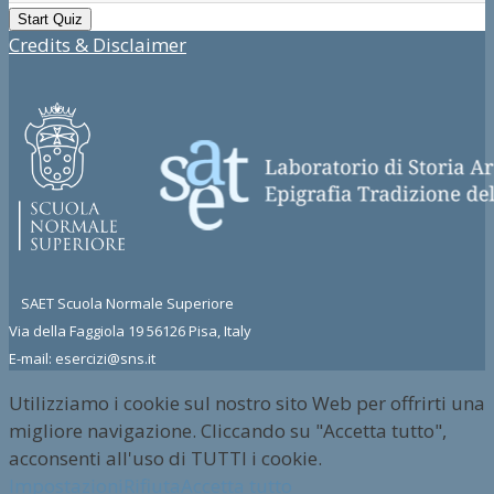
Credits & Disclaimer
SAET Scuola Normale Superiore
Via della Faggiola 19 56126 Pisa, Italy
E-mail: esercizi@sns.it
Utilizziamo i cookie sul nostro sito Web per offrirti una
migliore navigazione. Cliccando su "Accetta tutto",
acconsenti all'uso di TUTTI i cookie.
Impostazioni
Rifiuta
Accetta tutto