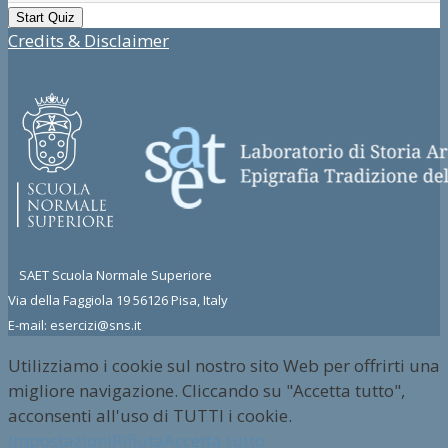
Credits & Disclaimer
SAET Scuola Normale Superiore
Via della Faggiola 19 56126 Pisa, Italy
E-mail: esercizi@sns.it
Utilizziamo i cookie sul nostro sito Web per offrirti una
migliore navigazione. Cliccando su "Accetta tutto",
acconsenti all'uso di TUTTI i cookie.
Impostazioni
Rifiuta
Accetta tutto