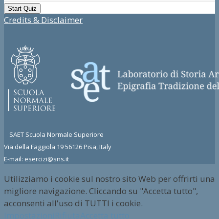
Credits & Disclaimer
SAET Scuola Normale Superiore
Via della Faggiola 19 56126 Pisa, Italy
E-mail: esercizi@sns.it
Utilizziamo i cookie sul nostro sito Web per offrirti una
migliore navigazione. Cliccando su "Accetta tutto",
acconsenti all'uso di TUTTI i cookie.
Impostazioni
Rifiuta
Accetta tutto