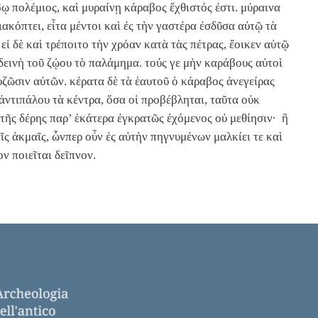
ῳ πολέμιος, καὶ μυραίνῃ κάραβος ἔχθιστός ἐστι. μύραινα
ακόπτει, εἶτα μέντοι καὶ ἐς τὴν γαστέρα ἐσδῦσα αὐτῷ τὰ
 εἰ δὲ καὶ τρέποιτο τὴν χρόαν κατὰ τὰς πέτρας, ἔοικεν αὐτῷ
 δεινὴ τοῦ ζῴου τὸ παλάμημα. τούς γε μὴν καράβους αὐτοὶ
υζῶσιν αὐτῶν. κέρατα δὲ τὰ ἑαυτοῦ ὁ κάραβος ἀνεγείρας
 ἀντιπάλου τὰ κέντρα, ὅσα οἱ προβέβληται, ταῦτα οὐκ
 τῆς δέρης παρ’ ἑκάτερα ἐγκρατῶς ἐχόμενος οὐ μεθίησιν· ἣ
αῖς ἀκμαῖς, ὧνπερ οὖν ἐς αὐτὴν πηγνυμένων μαλκίει τε καὶ
ν ποιεῖται δεῖπνον.