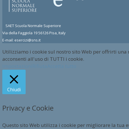
SAET Scuola Normale Superiore
Via della Faggiola 19 56126 Pisa, Italy
E-mail: esercizi@sns.it
Utilizziamo i cookie sul nostro sito Web per offrirti una
acconsenti all'uso di TUTTI i cookie.
Impostazioni
Rifiuta
Accetta tutto
Chiudi
Privacy e Cookie
Questo sito Web utilizza i cookie per migliorare la tua 