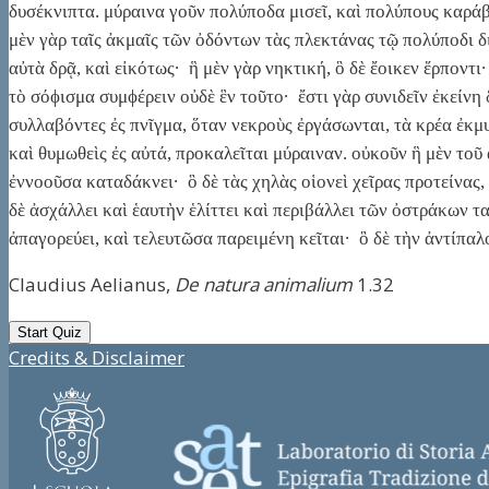
δυσέκνιπτα. μύραινα γοῦν πολύποδα μισεῖ, καὶ πολύπους καράβ
μὲν γὰρ ταῖς ἀκμαῖς τῶν ὀδόντων τὰς πλεκτάνας τῷ πολύποδι δι
αὐτὰ δρᾷ, καὶ εἰκότως· ἣ μὲν γὰρ νηκτική, ὃ δὲ ἔοικεν ἕρποντι·
τὸ σόϕισμα συμϕέρειν οὐδὲ ἓν τοῦτο· ἔστι γὰρ συνιδεῖν ἐκείνη
συλλαβόντες ἐς πνῖγμα, ὅταν νεκροὺς ἐργάσωνται, τὰ κρέα ἐκμ
καὶ θυμωθεὶς ἐς αὐτά, προκαλεῖται μύραιναν. οὐκοῦν ἣ μὲν τοῦ
ἐννοοῦσα καταδάκνει· ὃ δὲ τὰς χηλὰς οἱονεὶ χεῖρας προτείνας,
δὲ ἀσχάλλει καὶ ἑαυτὴν ἑλίττει καὶ περιβάλλει τῶν ὀστράκων τ
ἀπαγορεύει, καὶ τελευτῶσα παρειμένη κεῖται· ὃ δὲ τὴν ἀντίπαλο
Claudius Aelianus,
De natura animalium
1.32
Credits & Disclaimer