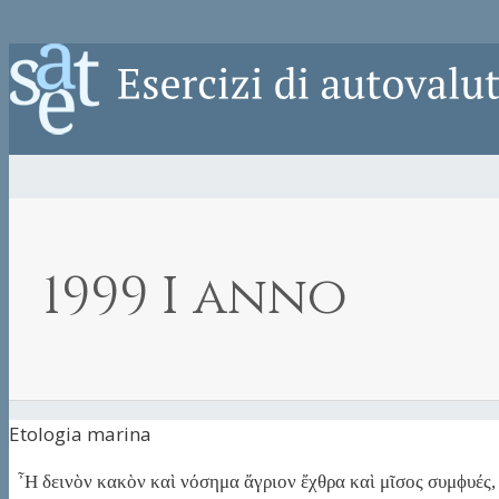
1999 I anno
Etologia marina
῏Η δεινὸν κακὸν καὶ νόσημα ἄγριον ἔχθρα καὶ μῖσος συμϕυές, ε