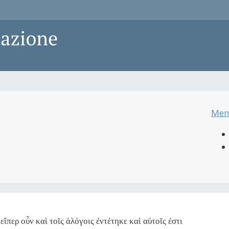
Men
ἴπερ οὖν καὶ τοῖς ἀλόγοις ἐντέτηκε καὶ αὐτοῖς ἐστι