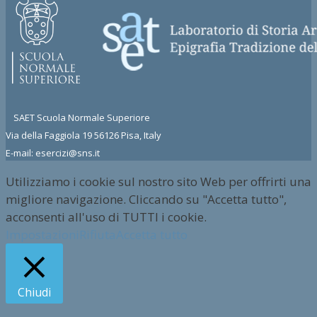
SAET Scuola Normale Superiore
Via della Faggiola 19 56126 Pisa, Italy
E-mail: esercizi@sns.it
Utilizziamo i cookie sul nostro sito Web per offrirti una
migliore navigazione. Cliccando su "Accetta tutto",
acconsenti all'uso di TUTTI i cookie.
Impostazioni
Rifiuta
Accetta tutto
Chiudi