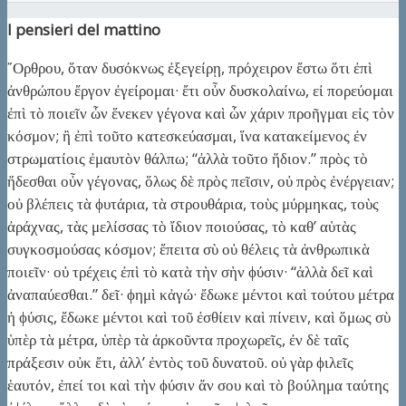
I pensieri del mattino
῎Ορθρου, ὅταν δυσόκνως ἐξεγείρῃ, πρόχειρον ἔστω ὅτι ἐπὶ
ἀνθρώπου ἔργον ἐγείρομαι· ἔτι οὖν δυσκολαίνω, εἰ πορεύομαι
ἐπὶ τὸ ποιεῖν ὧν ἕνεκεν γέγονα καὶ ὧν χάριν προῆγμαι εἰς τὸν
κόσμον; ἢ ἐπὶ τοῦτο κατεσκεύασμαι, ἵνα κατακείμενος ἐν
στρωματίοις ἐμαυτὸν θάλπω; “ἀλλὰ τοῦτο ἥδιον.” πρὸς τὸ
ἥδεσθαι οὖν γέγονας, ὅλως δὲ πρὸς πεῖσιν, οὐ πρὸς ἐνέργειαν;
οὐ βλέπεις τὰ ϕυτάρια, τὰ στρουθάρια, τοὺς μύρμηκας, τοὺς
ἀράχνας, τὰς μελίσσας τὸ ἴδιον ποιούσας, τὸ καθ’ αὑτὰς
συγκοσμούσας κόσμον; ἔπειτα σὺ οὐ θέλεις τὰ ἀνθρωπικὰ
ποιεῖν· οὐ τρέχεις ἐπὶ τὸ κατὰ τὴν σὴν ϕύσιν· “ἀλλὰ δεῖ καὶ
ἀναπαύεσθαι.” δεῖ· ϕημὶ κἀγώ· ἔδωκε μέντοι καὶ τούτου μέτρα
ἡ ϕύσις, ἔδωκε μέντοι καὶ τοῦ ἐσθίειν καὶ πίνειν, καὶ ὅμως σὺ
ὑπὲρ τὰ μέτρα, ὑπὲρ τὰ ἀρκοῦντα προχωρεῖς, ἐν δὲ ταῖς
πράξεσιν οὐκ ἔτι, ἀλλ’ ἐντὸς τοῦ δυνατοῦ. οὐ γὰρ ϕιλεῖς
ἑαυτόν, ἐπεί τοι καὶ τὴν ϕύσιν ἄν σου καὶ τὸ βούλημα ταύτης