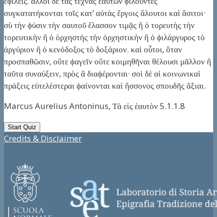
ἐϕίλεις. ἄλλοι δὲ τὰς τέχνας ἑαυτῶν ϕιλοῦντες
συγκατατήκονται τοῖς κατ’ αὐτὰς ἔργοις ἄλουτοι καὶ ἄσιτοι·
σὺ τὴν ϕύσιν τὴν σαυτοῦ ἔλασσον τιμᾷς ἢ ὁ τορευτὴς τὴν
τορευτικὴν ἢ ὁ ὀρχηστὴς τὴν ὀρχηστικὴν ἢ ὁ ϕιλάργυρος τὸ
ἀργύριον ἢ ὁ κενόδοξος τὸ δοξάριον. καὶ οὗτοι, ὅταν
προσπαθῶσιν, οὔτε ϕαγεῖν οὔτε κοιμηθῆναι θέλουσι μᾶλλον ἢ
ταῦτα συναύξειν, πρὸς ἃ διαϕέρονται· σοὶ δὲ αἱ κοινωνικαὶ
πράξεις εὐτελέστεραι ϕαίνονται καὶ ἥσσονος σπουδῆς ἄξιαι.
Marcus Aurelius Antoninus, Τὰ εἰς ἑαυτὸν 5.1.1.8
Credits & Disclaimer