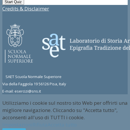
Credits & Disclaimer
SAET Scuola Normale Superiore
Via della Faggiola 19 56126 Pisa, Italy
E-mail: esercizi@sns.it
Utilizziamo i cookie sul nostro sito Web per offrirti una
migliore navigazione. Cliccando su "Accetta tutto",
acconsenti all'uso di TUTTI i cookie.
Impostazioni
Rifiuta
Accetta tutto