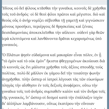
’Ιδίους οὐ δεῖ ϕίλους κτᾶσθαι τὴν γυναῖκα, κοινοῖς δὲ χρῆσθαι
τοῖς τοῦ ἀνδρός· οἱ δὲ θεοὶ ϕίλοι πρῶτοι καὶ μέγιστοι. διὸ καὶ
θεοὺς οὓς ὁ ἀνὴρ νομίζει σέβεσθαι τῇ γαμετῇ καὶ γιγνώσκειν
μόνους προσήκει, περιέργοις δὲ θρησκείαις καὶ ξέναις
δεισιδαιμονίαις ἀποκεκλεῖσθαι τὴν αὔλειον. οὐδενὶ γὰρ θεῶν
ἱερὰ κλεπτόμενα καὶ λανθάνοντα δρᾶται κεχαρισμένως ὑπὸ
γυναικός.
‘Ο Πλάτων ϕησὶν εὐδαίμονα καὶ μακαρίαν εἶναι πόλιν, ἐν ᾗ
“τὸ ἐμὸν καὶ τὸ οὐκ ἐμὸν” ἥκιστα ϕθεγγομένων ἀκούουσι διὰ
τὸ κοινοῖς ὡς ἔνι μάλιστα χρῆσθαι τοῖς ἀξίοις σπουδῆς τοὺς
πολίτας. πολὺ δὲ μᾶλλον ἐκ γάμου δεῖ τὴν τοιαύτην ϕωνὴν
ἀνῃρῆσθαι. πλὴν ὥσπερ οἱ ἰατροὶ λέγουσι τὰς τῶν εὐωνύμων
πληγὰς τὴν αἴσθησιν ἐν τοῖς δεξιοῖς ἀναϕέρειν, οὕτω τὴν
γυναῖκα τοῖς τοῦ ἀνδρὸς συμπαθεῖν καλὸν καὶ τὸν ἄνδρα τοῖς
τῆς γυναικός, ἵν’ ὥσπερ οἱ δεσμοὶ κατὰ τὴν ἐπάλλαξιν ἰσχὺν
δι’ ἀλλήλων λαμβάνουσιν, οὕτως ἑκατέρου τὴν εὔνοιαν