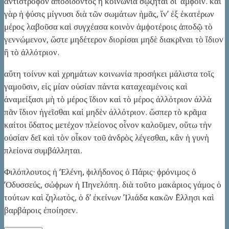
ἀντίστροϕον ἀποδιδόντος ἡ κοινωνία σῴζηται δι’ ἀμϕοῖν. καὶ
γὰρ ἡ ϕύσις μίγνυσι διὰ τῶν σωμάτων ἡμᾶς, ἵν’ ἐξ ἑκατέρων
μέρος λαβοῦσα καὶ συγχέασα κοινὸν ἀμϕοτέροις ἀποδῷ τὸ
γεννώμενον, ὥστε μηδέτερον διορίσαι μηδὲ διακρῖναι τὸ ἴδιον
ἢ τὸ ἀλλότριον.
αὕτη τοίνυν καὶ χρημάτων κοινωνία προσήκει μάλιστα τοῖς
γαμοῦσιν, εἰς μίαν οὐσίαν πάντα καταχεαμένοις καὶ
ἀναμείξασι μὴ τὸ μέρος ἴδιον καὶ τὸ μέρος ἀλλότριον ἀλλὰ
πᾶν ἴδιον ἡγεῖσθαι καὶ μηδὲν ἀλλότριον. ὥσπερ τὸ κρᾶμα
καίτοι ὕδατος μετέχον πλείονος οἶνον καλοῦμεν, οὕτω τὴν
οὐσίαν δεῖ καὶ τὸν οἶκον τοῦ ἀνδρὸς λέγεσθαι, κἂν ἡ γυνὴ
πλείονα συμβάλληται.
Φιλόπλουτος ἡ ‘Ελένη, ϕιλήδονος ὁ Πάρις· ϕρόνιμος ὁ
’Οδυσσεύς, σώϕρων ἡ Πηνελόπη. διὰ τοῦτο μακάριος γάμος ὁ
τούτων καὶ ζηλωτός, ὁ δ’ ἐκείνων ’Ιλιάδα κακῶν ῞Ελλησι καὶ
βαρβάροις ἐποίησεν.