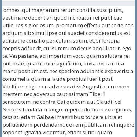
‘omnes, qui magnarum rerum consilia suscipiunt,
aestimare debent an quod inchoatur rei publicae
utile, ipsis gloriosum, promptum effectu aut certe non
arduum sit; simul ipse qui suadet considerandus est,
adiciatne consilio periculum suum, et, si fortuna
coeptis adfuerit, cui summum decus adquiratur. ego
te, Vespasiane, ad imperium voco, quam salutare rei
publicae, quam tibi magnificum, iuxta deos in tua
manu positum est. nec speciem adulantis expaveris: a
contumelia quam a laude propius fuerit post
Vitellium eligi. non adversus divi Augusti acerrimam
mentem nec adversus cautissimam Tiberii
senectutem, ne contra Gai quidem aut Claudii vel
Neronis fundatam longo imperio domum exurgimus;
cessisti etiam Galbae imaginibus: torpere ultra et
polluendam perdendamque rem publicam relinquere
sopor et ignavia videretur, etiam si tibi quam