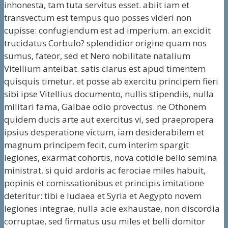
inhonesta, tam tuta servitus esset. abiit iam et
transvectum est tempus quo posses videri non
cupisse: confugiendum est ad imperium. an excidit
trucidatus Corbulo? splendidior origine quam nos
sumus, fateor, sed et Nero nobilitate natalium
Vitellium anteibat. satis clarus est apud timentem
quisquis timetur. et posse ab exercitu principem fieri
sibi ipse Vitellius documento, nullis stipendiis, nulla
militari fama, Galbae odio provectus. ne Othonem
quidem ducis arte aut exercitus vi, sed praepropera
ipsius desperatione victum, iam desiderabilem et
magnum principem fecit, cum interim spargit
legiones, exarmat cohortis, nova cotidie bello semina
ministrat. si quid ardoris ac ferociae miles habuit,
popinis et comissationibus et principis imitatione
deteritur: tibi e Iudaea et Syria et Aegypto novem
legiones integrae, nulla acie exhaustae, non discordia
corruptae, sed firmatus usu miles et belli domitor