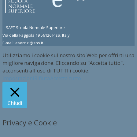
SAET Scuola Normale Superiore
Via della Faggiola 19 56126 Pisa, Italy
E-mail: esercizi@sns.it
Utilizziamo i cookie sul nostro sito Web per offrirti una
migliore navigazione. Cliccando su "Accetta tutto",
acconsenti all'uso di TUTTI i cookie.
Impostazioni
Rifiuta
Accetta tutto
Chiudi
Privacy e Cookie