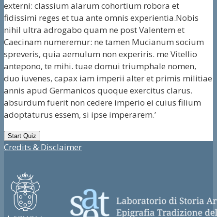
externi: classium alarum cohortium robora et
fidissimi reges et tua ante omnis experientia.Nobis
nihil ultra adrogabo quam ne post Valentem et
Caecinam numeremur: ne tamen Mucianum socium
spreveris, quia aemulum non experiris. me Vitellio
antepono, te mihi. tuae domui triumphale nomen,
duo iuvenes, capax iam imperii alter et primis militiae
annis apud Germanicos quoque exercitus clarus.
absurdum fuerit non cedere imperio ei cuius filium
adoptaturus essem, si ipse imperarem.’
Credits & Disclaimer