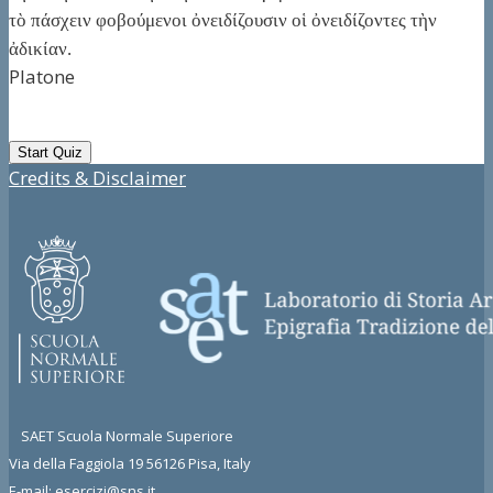
τὸ πάσχειν φοβούμενοι ὀνειδίζουσιν οἱ ὀνειδίζοντες τὴν
ἀδικίαν.
Platone
Credits & Disclaimer
SAET Scuola Normale Superiore
Via della Faggiola 19 56126 Pisa, Italy
E-mail: esercizi@sns.it