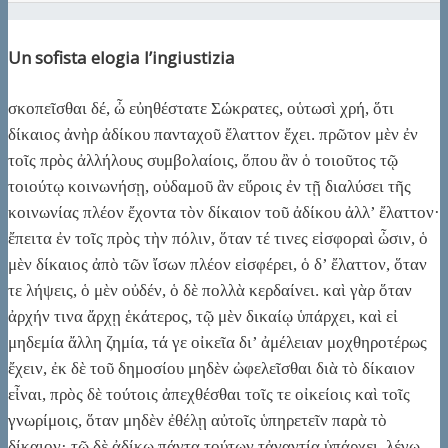
Un sofista elogia l’ingiustizia
σκοπεῖσθαι δέ, ὦ εὐηθέστατε Σώκρατες, οὑτωσὶ χρή, ὅτι
δίκαιος ἀνὴρ ἀδίκου πανταχοῦ ἔλαττον ἔχει. πρῶτον μὲν ἐν
τοῖς πρὸς ἀλλήλους συμβολαίοις, ὅπου ἂν ὁ τοιοῦτος τῷ
τοιούτῳ κοινωνήσῃ, οὐδαμοῦ ἂν εὕροις ἐν τῇ διαλύσει τῆς
κοινωνίας πλέον ἔχοντα τὸν δίκαιον τοῦ ἀδίκου ἀλλ’ ἔλαττον·
ἔπειτα ἐν τοῖς πρὸς τὴν πόλιν, ὅταν τέ τινες εἰσφοραὶ ὦσιν, ὁ
μὲν δίκαιος ἀπὸ τῶν ἴσων πλέον εἰσφέρει, ὁ δ’ ἔλαττον, ὅταν
τε λήψεις, ὁ μὲν οὐδέν, ὁ δὲ πολλὰ κερδαίνει. καὶ γὰρ ὅταν
ἀρχήν τινα ἄρχῃ ἑκάτερος, τῷ μὲν δικαίῳ ὑπάρχει, καὶ εἰ
μηδεμία ἄλλη ζημία, τά γε οἰκεῖα δι’ ἀμέλειαν μοχθηροτέρως
ἔχειν, ἐκ δὲ τοῦ δημοσίου μηδὲν ὠφελεῖσθαι διὰ τὸ δίκαιον
εἶναι, πρὸς δὲ τούτοις ἀπεχθέσθαι τοῖς τε οἰκείοις καὶ τοῖς
γνωρίμοις, ὅταν μηδὲν ἐθέλῃ αὐτοῖς ὑπηρετεῖν παρὰ τὸ
δίκαιον· τῷ δὲ ἀδίκῳ πάντα τούτων τἀναντία ὑπάρχει. λέγω