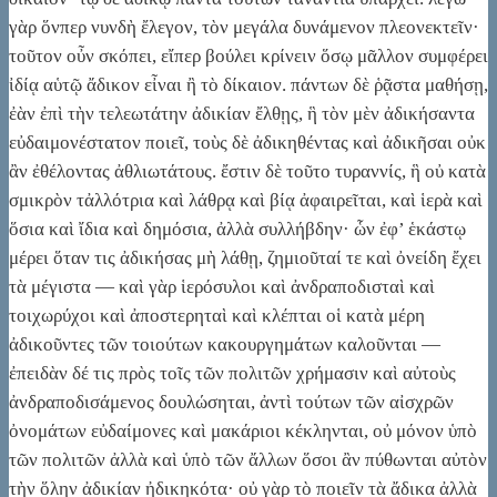
γὰρ ὅνπερ νυνδὴ ἔλεγον, τὸν μεγάλα δυνάμενον πλεονεκτεῖν·
τοῦτον οὖν σκόπει, εἴπερ βούλει κρίνειν ὅσῳ μᾶλλον συμφέρει
ἰδίᾳ αὑτῷ ἄδικον εἶναι ἢ τὸ δίκαιον. πάντων δὲ ῥᾷστα μαθήσῃ,
ἐὰν ἐπὶ τὴν τελεωτάτην ἀδικίαν ἔλθῃς, ἣ τὸν μὲν ἀδικήσαντα
εὐδαιμονέστατον ποιεῖ, τοὺς δὲ ἀδικηθέντας καὶ ἀδικῆσαι οὐκ
ἂν ἐθέλοντας ἀθλιωτάτους. ἔστιν δὲ τοῦτο τυραννίς, ἣ οὐ κατὰ
σμικρὸν τἀλλότρια καὶ λάθρᾳ καὶ βίᾳ ἀφαιρεῖται, καὶ ἱερὰ καὶ
ὅσια καὶ ἴδια καὶ δημόσια, ἀλλὰ συλλήβδην· ὧν ἐφ’ ἑκάστῳ
μέρει ὅταν τις ἀδικήσας μὴ λάθῃ, ζημιοῦταί τε καὶ ὀνείδη ἔχει
τὰ μέγιστα — καὶ γὰρ ἱερόσυλοι καὶ ἀνδραποδισταὶ καὶ
τοιχωρύχοι καὶ ἀποστερηταὶ καὶ κλέπται οἱ κατὰ μέρη
ἀδικοῦντες τῶν τοιούτων κακουργημάτων καλοῦνται —
ἐπειδὰν δέ τις πρὸς τοῖς τῶν πολιτῶν χρήμασιν καὶ αὐτοὺς
ἀνδραποδισάμενος δουλώσηται, ἀντὶ τούτων τῶν αἰσχρῶν
ὀνομάτων εὐδαίμονες καὶ μακάριοι κέκληνται, οὐ μόνον ὑπὸ
τῶν πολιτῶν ἀλλὰ καὶ ὑπὸ τῶν ἄλλων ὅσοι ἂν πύθωνται αὐτὸν
τὴν ὅλην ἀδικίαν ἠδικηκότα· οὐ γὰρ τὸ ποιεῖν τὰ ἄδικα ἀλλὰ