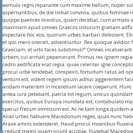
aemulo regni reparante cum maxime bellum, nuper su
aspernantibus, de die inibat convivia, quibus feminae i
quippe paelices licentius, quam decebat, cum armato vi
maximam apud omnes Graecos initurum gratiam adfirma
expectare hoc eos, quorum urbes barbari delessent. Ebri
et ipsi mero onerati, adsentiuntur. Rex quoque avidior 
Graeciam, et urbi faces subdimus?” Omnes incaluerant
urbem, cui armati pepercerant. Primus rex ignem regiae 
cedro aedificata erat regia: quae celeriter igne concept
procul urbe tendebat, conspexit, fortuitum ratus ad o
ventum est, vident regem ipsum adhuc aggerentem face
aridam materiem in incendium iacere coeperunt. Hunc ex
antea iura petebant, patria tot regum, unicus quondam 
exercitus, quibus Europa inundata est, contabulato m
specus fretum inmissum est. Ac ne tam longa quidem aet
Alias urbes habuere Macedonum reges, quas nunc habent
Araxe amnis ostenderet. Haud procul moenibus fluxerat:
credunt magis quam sciunt accolae. Pudebat Macedo