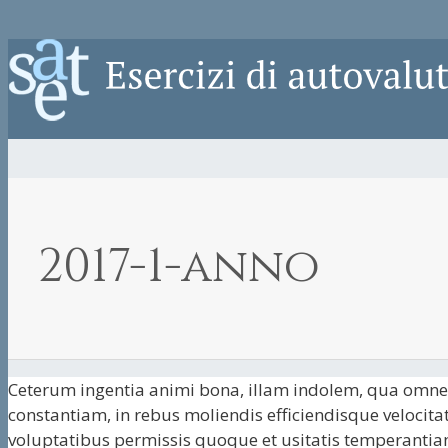
2017-1-anno
Ceterum ingentia animi bona, illam indolem, qua omnes 
constantiam, in rebus moliendis efficiendisque velocita
voluptatibus permissis quoque et usitatis temperantiam,