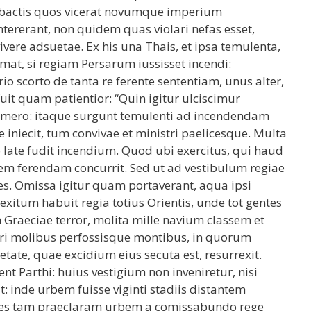
bactis quos vicerat novumque imperium
ntererant, non quidem quas violari nefas esset,
vere adsuetae. Ex his una Thais, et ipsa temulenta,
t, si regiam Persarum iussisset incendi:
o scorto de tanta re ferente sententiam, unus alter,
fuit quam patientior: “Quin igitur ulciscimur
 mero: itaque surgunt temulenti ad incendendam
iniecit, tum convivae et ministri paelicesque. Multa
o late fudit incendium. Quod ubi exercitus, qui haud
pem ferendam concurrit. Sed ut ad vestibulum regiae
s. Omissa igitur quam portaverant, aqua ipsi
itum habuit regia totius Orientis, unde tot gentes
Graeciae terror, molita mille navium classem et
ari molibus perfossisque montibus, in quorum
ate, quae excidium eius secuta est, resurrexit.
 Parthi: huius vestigium non inveniretur, nisi
 inde urbem fuisse viginti stadiis distantem
nes tam praeclaram urbem a comissabundo rege