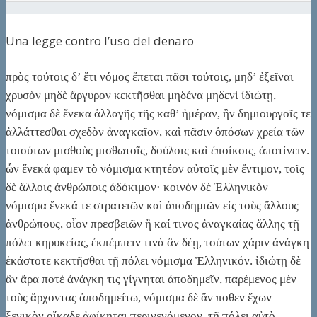
Una legge contro l’uso del denaro
πρὸς τούτοις δ’ ἔτι νόμος ἕπεται πᾶσι τούτοις, μηδ’ ἐξεῖναι
χρυσὸν μηδὲ ἄργυρον κεκτῆσθαι μηδένα μηδενὶ ἰδιώτῃ,
νόμισμα δὲ ἕνεκα ἀλλαγῆς τῆς καθ’ ἡμέραν, ἣν δημιουργοῖς τε
ἀλλάττεσθαι σχεδὸν ἀναγκαῖον, καὶ πᾶσιν ὁπόσων χρεία τῶν
τοιούτων μισθοὺς μισθωτοῖς, δούλοις καὶ ἐποίκοις, ἀποτίνειν.
ὧν ἕνεκά φαμεν τὸ νόμισμα κτητέον αὐτοῖς μὲν ἔντιμον, τοῖς
δὲ ἄλλοις ἀνθρώποις ἀδόκιμον· κοινὸν δὲ Ἑλληνικὸν
νόμισμα ἕνεκά τε στρατειῶν καὶ ἀποδημιῶν εἰς τοὺς ἄλλους
ἀνθρώπους, οἷον πρεσβειῶν ἢ καί τινος ἀναγκαίας ἄλλης τῇ
πόλει κηρυκείας, ἐκπέμπειν τινὰ ἂν δέῃ, τούτων χάριν ἀνάγκη
ἑκάστοτε κεκτῆσθαι τῇ πόλει νόμισμα Ἑλληνικόν. ἰδιώτῃ δὲ
ἂν ἄρα ποτὲ ἀνάγκη τις γίγνηται ἀποδημεῖν, παρέμενος μὲν
τοὺς ἄρχοντας ἀποδημείτω, νόμισμα δὲ ἄν ποθεν ἔχων
ξενικὸν οἴκαδε ἀφίκηται περιγενόμενον, τῇ πόλει αὐτὸ