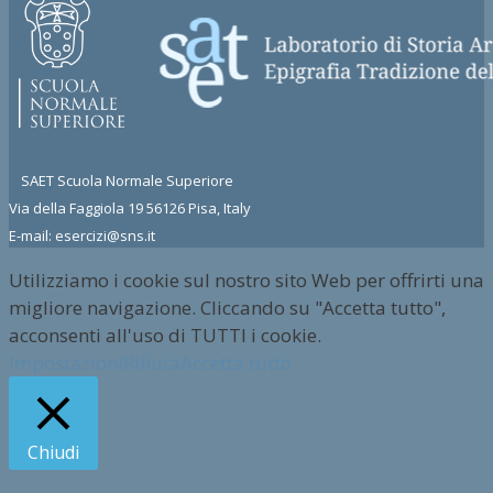
SAET Scuola Normale Superiore
Via della Faggiola 19 56126 Pisa, Italy
E-mail: esercizi@sns.it
Utilizziamo i cookie sul nostro sito Web per offrirti una
migliore navigazione. Cliccando su "Accetta tutto",
acconsenti all'uso di TUTTI i cookie.
Impostazioni
Rifiuta
Accetta tutto
Chiudi