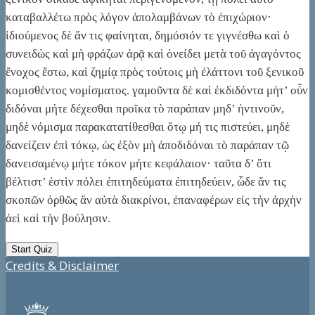
καταβαλλέτω πρὸς λόγον ἀπολαμβάνων τὸ ἐπιχώριον·
ἰδιούμενος δὲ ἄν τις φαίνηται, δημόσιόν τε γιγνέσθω καὶ ὁ
συνειδὼς καὶ μὴ φράζων ἀρᾷ καὶ ὀνείδει μετὰ τοῦ ἀγαγόντος
ἔνοχος ἔστω, καὶ ζημίᾳ πρὸς τούτοις μὴ ἐλάττονι τοῦ ξενικοῦ
κομισθέντος νομίσματος. γαμοῦντα δὲ καὶ ἐκδιδόντα μήτ’ οὖν
διδόναι μήτε δέχεσθαι προῖκα τὸ παράπαν μηδ’ ἡντινοῦν,
μηδὲ νόμισμα παρακατατίθεσθαι ὅτῳ μή τις πιστεύει, μηδὲ
δανείζειν ἐπὶ τόκῳ, ὡς ἐξὸν μὴ ἀποδιδόναι τὸ παράπαν τῷ
δανεισαμένῳ μήτε τόκον μήτε κεφάλαιον· ταῦτα δ’ ὅτι
βέλτιστ’ ἐστὶν πόλει ἐπιτηδεύματα ἐπιτηδεύειν, ὧδε ἄν τις
σκοπῶν ὀρθῶς ἂν αὐτὰ διακρίνοι, ἐπαναφέρων εἰς τὴν ἀρχὴν
ἀεὶ καὶ τὴν βούλησιν.
Credits & Disclaimer