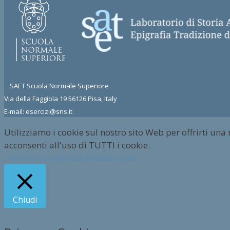
SAET Scuola Normale Superiore
Via della Faggiola 19 56126 Pisa, Italy
E-mail: esercizi@sns.it
Utilizziamo i cookie sul nostro sito Web per offrirti una
acconsenti all'uso di TUTTI i cookie.
Impostazioni
Rifiuta
Accetta tutto
Chiudi