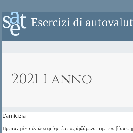
2021 I anno
L’amicizia
Πρῶτον μὲν οὖν ὥσπερ ἀφ’ ἑστίας ἀρξάμενοι τῆς τοῦ βίου φή