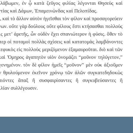
λάβωμεν, ἐν ᾧ κατὰ ζεῦγος φιλίας λέγονται Θησεὺς καὶ
ντίας καὶ Δάμων, Ἐπαμεινώνδας καὶ Πελοπίδας.
, καὶ τὸ ἄλλον αὑτὸν ἡγεῖσθαι τὸν φίλον καὶ προσαγορεύειν
ένων. οὔτε γὰρ δούλους οὔτε φίλους ἔστι κτήσασθαι πολλοὺς
ις μετ’ ἀρετῆς, ὧν οὐδὲν ἔχει σπανιώτερον ἡ φύσις. ὅθεν τὸ
σπερ οἱ ποταμοὶ πολλὰς σχίσεις καὶ κατατομὰς λαμβάνοντες
πεφυκὸς εἰς πολλοὺς μεριζόμενον ἐξαμαυροῦται. διὸ καὶ τῶν
 καὶ Ὅμηρος ἀγαπητὸν υἱὸν ὀνομάζει “μοῦνον τηλύγετον,”
εγενημένον. τὸν δὲ φίλον ἡμεῖς “μοῦνον” μὲν οὐκ ἀξιοῦμεν
τὸν θρυλούμενον ἐκεῖνον χρόνῳ τῶν ἁλῶν συγκατεδηδοκὼς
πιόντες ἅπαξ ἢ συσφαιρίσαντες ἢ συγκυβεύσαντες ἢ
ιλίαν συλλέγουσιν.