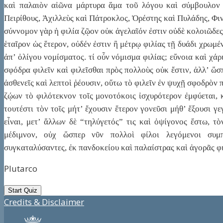
καὶ παλαιὸν αἰῶνα μάρτυρα ἅμα τοῦ λόγου καὶ σύμβουλον 
Πειρίθους, Ἀχιλλεὺς καὶ Πάτροκλος, Ὀρέστης καὶ Πυλάδης, Φι
σύννομον γὰρ ἡ φιλία ζῷον οὐκ ἀγελαῖόν ἐστιν οὐδὲ κολοιῶδες
ἑταῖρον ὡς ἕτερον, οὐδέν ἐστιν ἢ μέτρῳ φιλίας τῇ δυάδι χρωμ
ἀπ’ ὀλίγου νομίσματος. τί οὖν νόμισμα φιλίας; εὔνοια καὶ χάρ
σφόδρα φιλεῖν καὶ φιλεῖσθαι πρὸς πολλοὺς οὐκ ἔστιν, ἀλλ’ ὥ
ἀσθενεῖς καὶ λεπτοὶ ῥέουσιν, οὕτω τὸ φιλεῖν ἐν ψυχῇ σφοδρὸν 
ζῴων τὸ φιλότεκνον τοῖς μονοτόκοις ἰσχυρότερον ἐμφύεται,
τουτέστι τὸν τοῖς μήτ’ ἔχουσιν ἕτερον γονεῦσι μήθ’ ἕξουσι γ
εἶναι, μετ’ ἄλλων δὲ “τηλύγετός” τις καὶ ὀψίγονος ἔστω, 
μέδιμνον, οὐχ ὥσπερ νῦν πολλοὶ φίλοι λεγόμενοι συμ
συγκαταλύσαντες, ἐκ πανδοκείου καὶ παλαίστρας καὶ ἀγορᾶς φ
Plutarco
Credits & Disclaimer