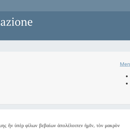
Men
μης ἣν ὑπὲρ φίλων βεβαίων ἀπολέλοιπεν ἡμῖν, τὸν μακρὸν