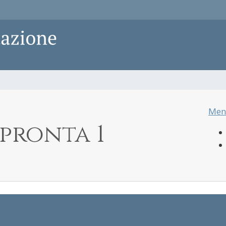
Men
mpronta 1