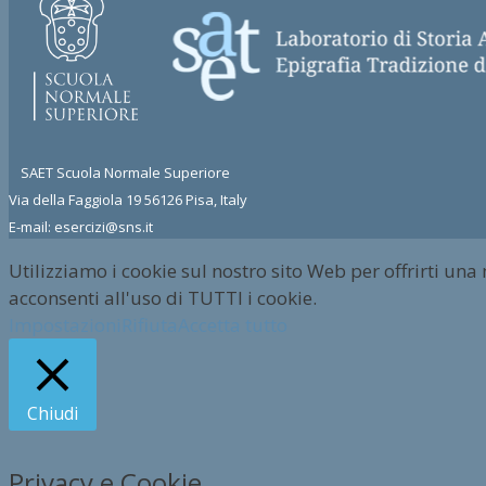
SAET Scuola Normale Superiore
Via della Faggiola 19 56126 Pisa, Italy
E-mail: esercizi@sns.it
Utilizziamo i cookie sul nostro sito Web per offrirti una
acconsenti all'uso di TUTTI i cookie.
Impostazioni
Rifiuta
Accetta tutto
Chiudi
Privacy e Cookie