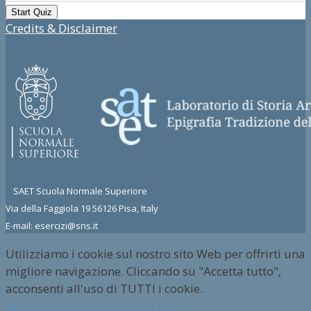
Credits & Disclaimer
SAET Scuola Normale Superiore
Via della Faggiola 19 56126 Pisa, Italy
E-mail: esercizi@sns.it
Utilizziamo i cookie sul nostro sito Web per offrirti una
migliore navigazione. Cliccando su "Accetta tutto",
acconsenti all'uso di TUTTI i cookie.
Impostazioni
Rifiuta
Accetta tutto