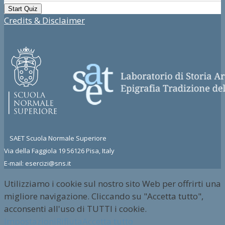
Credits & Disclaimer
SAET Scuola Normale Superiore
Via della Faggiola 19 56126 Pisa, Italy
E-mail: esercizi@sns.it
Utilizziamo i cookie sul nostro sito Web per offrirti una
migliore navigazione. Cliccando su "Accetta tutto",
acconsenti all'uso di TUTTI i cookie.
Impostazioni
Rifiuta
Accetta tutto