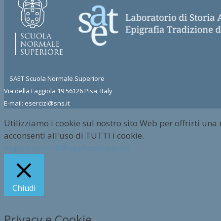
SAET Scuola Normale Superiore
Via della Faggiola 19 56126 Pisa, Italy
E-mail: esercizi@sns.it
Utilizziamo i cookie sul nostro sito Web per offrirti una
acconsenti all'uso di TUTTI i cookie.
Impostazioni
Rifiuta
Accetta tutto
Chiudi
Privacy e Cookie