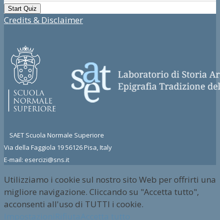
Credits & Disclaimer
SAET Scuola Normale Superiore
Via della Faggiola 19 56126 Pisa, Italy
E-mail: esercizi@sns.it
Utilizziamo i cookie sul nostro sito Web per offrirti una
migliore navigazione. Cliccando su "Accetta tutto",
acconsenti all'uso di TUTTI i cookie.
Impostazioni
Rifiuta
Accetta tutto