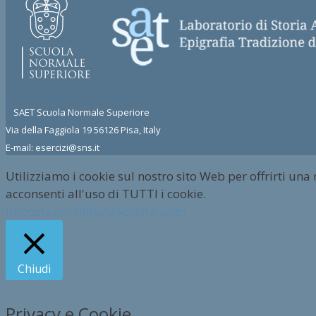
SAET Scuola Normale Superiore
Via della Faggiola 19 56126 Pisa, Italy
E-mail: esercizi@sns.it
Utilizziamo i cookie sul nostro sito Web per offrirti una
acconsenti all'uso di TUTTI i cookie.
Impostazioni
Rifiuta
Accetta tutto
Chiudi
Privacy e Cookie