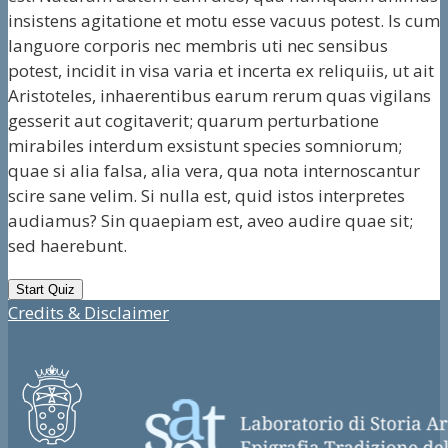
insistens agitatione et motu esse vacuus potest. Is cum
languore corporis nec membris uti nec sensibus
potest, incidit in visa varia et incerta ex reliquiis, ut ait
Aristoteles, inhaerentibus earum rerum quas vigilans
gesserit aut cogitaverit; quarum perturbatione
mirabiles interdum exsistunt species somniorum;
quae si alia falsa, alia vera, qua nota internoscantur
scire sane velim. Si nulla est, quid istos interpretes
audiamus? Sin quaepiam est, aveo audire quae sit;
sed haerebunt.
Credits & Disclaimer