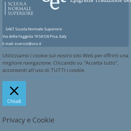
SAET Scuola Normale Superiore
Via della Faggiola 19 56126 Pisa, Italy
E-mail: esercizi@sns.it
Utilizziamo i cookie sul nostro sito Web per offrirti una
migliore navigazione. Cliccando su "Accetta tutto",
acconsenti all'uso di TUTTI i cookie.
Impostazioni
Rifiuta
Accetta tutto
Chiudi
Privacy e Cookie