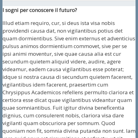
I sogni per conoscere il futuro?
Illud etiam requiro, cur, si deus ista visa nobis
providendi causa dat, non vigilantibus potius det
quam dormientibus. Sive enim externus et adventicius
pulsus animos dormientium commovet, sive per se
ipsi animi moventur, sive quae causa alia est cur
secundum quietem aliquid videre, audire, agere
videamur, eadem causa vigilantibus esse poterat;
idque si nostra causa di secundum quietem facerent,
vigilantibus idem facerent, praesertim cum
Chrysippus Academicos refellens permulto clariora et
certiora esse dicat quae vigilantibus videantur quam
quae somniantibus. Fuit igitur divina beneficentia
dignius, cum consulerent nobis, clariora visa dare
vigilanti quam obscuriora per somnum. Quod
quoniam non fit, somnia divina putanda non sunt. Iam