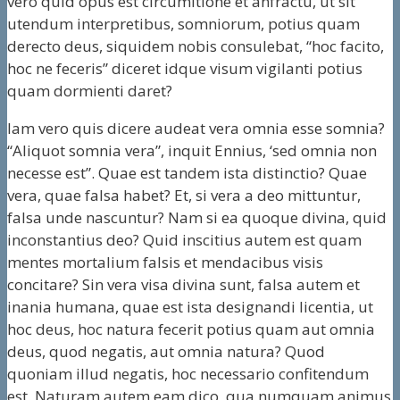
vero quid opus est circumitione et anfractu, ut sit
utendum interpretibus, somniorum, potius quam
derecto deus, siquidem nobis consulebat, “hoc facito,
hoc ne feceris” diceret idque visum vigilanti potius
quam dormienti daret?
Iam vero quis dicere audeat vera omnia esse somnia?
“Aliquot somnia vera”, inquit Ennius, ‘sed omnia non
necesse est”. Quae est tandem ista distinctio? Quae
vera, quae falsa habet? Et, si vera a deo mittuntur,
falsa unde nascuntur? Nam si ea quoque divina, quid
inconstantius deo? Quid inscitius autem est quam
mentes mortalium falsis et mendacibus visis
concitare? Sin vera visa divina sunt, falsa autem et
inania humana, quae est ista designandi licentia, ut
hoc deus, hoc natura fecerit potius quam aut omnia
deus, quod negatis, aut omnia natura? Quod
quoniam illud negatis, hoc necessario confitendum
est. Naturam autem eam dico, qua numquam animus