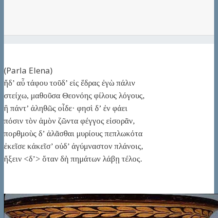
(Parla Elena)
ἥδ’ αὖ τάφου τοῦδ’ εἰς ἕδρας ἐγὼ πάλιν
στείχω, μαθοῦσα Θεονόης φίλους λόγους,
ἣ πάντ’ ἀληθῶς οἶδε· φησὶ δ’ ἐν φάει
πόσιν τὸν ἁμὸν ζῶντα φέγγος εἰσορᾶν,
πορθμοὺς δ’ ἀλᾶσθαι μυρίους πεπλωκότα
ἐκεῖσε κἀκεῖσ’ οὐδ’ ἀγύμναστον πλάνοις,
ἥξειν <δ’> ὅταν δὴ πημάτων λάβῃ τέλος.