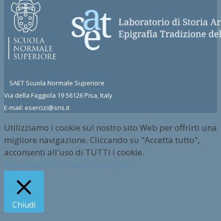
SAET Scuola Normale Superiore
Via della Faggiola 19 56126 Pisa, Italy
E-mail: esercizi@sns.it
Utilizziamo i cookie sul nostro sito Web per offrirti una
migliore navigazione. Cliccando su "Accetta tutto",
acconsenti all'uso di TUTTI i cookie.
Impostazioni
Rifiuta
Accetta tutto
Chiudi