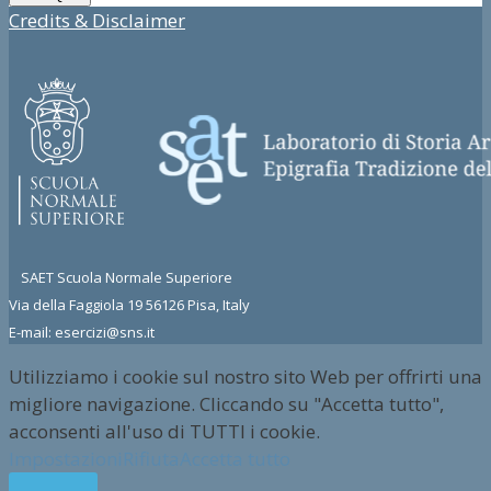
Credits & Disclaimer
SAET Scuola Normale Superiore
Via della Faggiola 19 56126 Pisa, Italy
E-mail: esercizi@sns.it
Utilizziamo i cookie sul nostro sito Web per offrirti una
migliore navigazione. Cliccando su "Accetta tutto",
acconsenti all'uso di TUTTI i cookie.
Impostazioni
Rifiuta
Accetta tutto