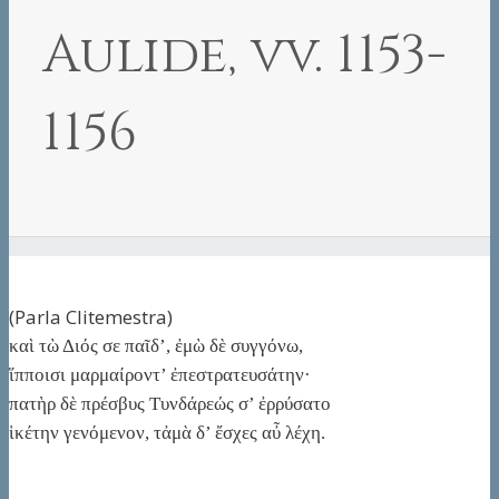
Aulide, vv. 1153-
1156
(Parla Clitemestra)
καὶ τὼ Διός σε παῖδ’, ἐμὼ δὲ συγγόνω,
ἵπποισι μαρμαίροντ’ ἐπεστρατευσάτην·
πατὴρ δὲ πρέσβυς Τυνδάρεώς σ’ ἐρρύσατο
ἱκέτην γενόμενον, τἀμὰ δ’ ἔσχες αὖ λέχη.