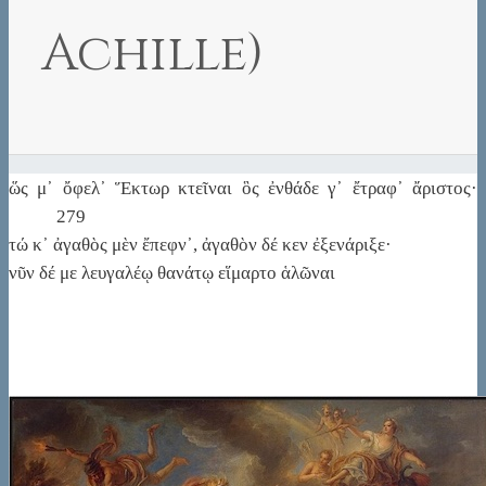
Achille)
ὥς μ᾽ ὄφελ᾽ Ἕκτωρ κτεῖναι ὃς ἐνθάδε γ᾽ ἔτραφ᾽ ἄριστος·
279
τώ κ᾽ ἀγαθὸς μὲν ἔπεφν᾽, ἀγαθὸν δέ κεν ἐξενάριξε·
νῦν δέ με λευγαλέῳ θανάτῳ εἵμαρτο ἁλῶναι