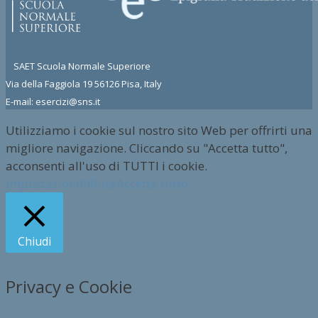
SAET Scuola Normale Superiore
Via della Faggiola 19 56126 Pisa, Italy
E-mail: esercizi@sns.it
Utilizziamo i cookie sul nostro sito Web per offrirti una
migliore navigazione. Cliccando su "Accetta tutto",
acconsenti all'uso di TUTTI i cookie.
Impostazioni
Rifiuta
Accetta tutto
Chiudi
Privacy e Cookie