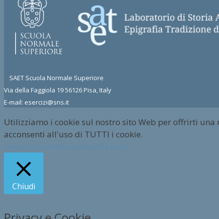
SAET Scuola Normale Superiore
Via della Faggiola 19 56126 Pisa, Italy
E-mail: esercizi@sns.it
Utilizziamo i cookie sul nostro sito Web per offrirti una
acconsenti all'uso di TUTTI i cookie.
Impostazioni
Rifiuta
Accetta tutto
Chiudi
Privacy e Cookie