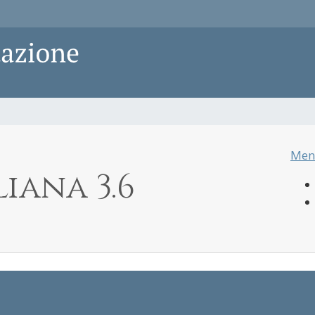
Men
iana 3.6