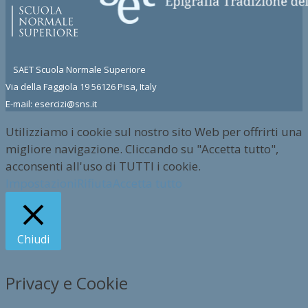
SAET Scuola Normale Superiore
Via della Faggiola 19 56126 Pisa, Italy
E-mail: esercizi@sns.it
Utilizziamo i cookie sul nostro sito Web per offrirti una
migliore navigazione. Cliccando su "Accetta tutto",
acconsenti all'uso di TUTTI i cookie.
Impostazioni
Rifiuta
Accetta tutto
Chiudi
Privacy e Cookie