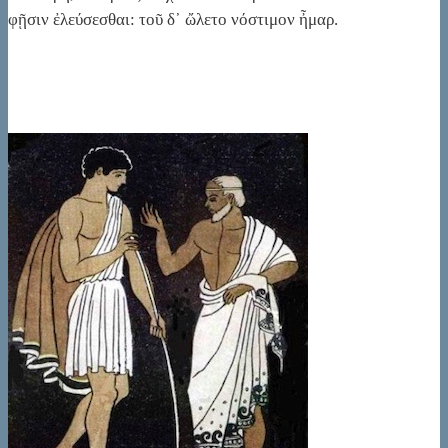
φῇσιν ἐλεύσεσθαι: τοῦ δ᾽ ὤλετο νόστιμον ἦμαρ.