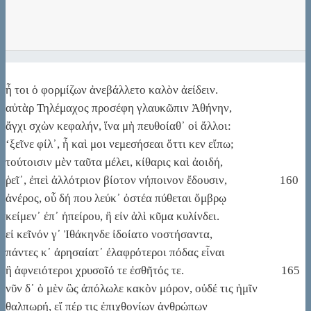
ἦ τοι ὁ φορμίζων ἀνεβάλλετο καλὸν ἀείδειν.
αὐτὰρ Τηλέμαχος προσέφη γλαυκῶπιν Ἀθήνην,
ἄγχι σχὼν κεφαλήν, ἵνα μὴ πευθοίαθ᾽ οἱ ἄλλοι:
‘ξεῖνε φίλ᾽, ἦ καὶ μοι νεμεσήσεαι ὅττι κεν εἴπω;
τούτοισιν μὲν ταῦτα μέλει, κίθαρις καὶ ἀοιδή,
ῥεῖ᾽, ἐπεὶ ἀλλότριον βίοτον νήποινον ἔδουσιν, 160
ἀνέρος, οὗ δή που λεύκ᾽ ὀστέα πύθεται ὄμβρῳ
κείμεν᾽ ἐπ᾽ ἠπείρου, ἢ εἰν ἁλὶ κῦμα κυλίνδει.
εἰ κεῖνόν γ᾽ Ἰθάκηνδε ἰδοίατο νοστήσαντα,
πάντες κ᾽ ἀρησαίατ᾽ ἐλαφρότεροι πόδας εἶναι
ἢ ἀφνειότεροι χρυσοῖό τε ἐσθῆτός τε. 165
νῦν δ᾽ ὁ μὲν ὣς ἀπόλωλε κακὸν μόρον, οὐδέ τις ἡμῖν
θαλπωρή, εἴ πέρ τις ἐπιχθονίων ἀνθρώπων