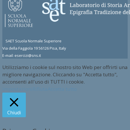
SAET Scuola Normale Superiore
Via della Faggiola 19 56126 Pisa, Italy
E-mail: esercizi@sns.it
Utilizziamo i cookie sul nostro sito Web per offrirti una
migliore navigazione. Cliccando su "Accetta tutto",
acconsenti all'uso di TUTTI i cookie.
Impostazioni
Rifiuta
Accetta tutto
Chiudi