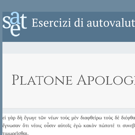
Platone Apologi
εἰ γὰρ δὴ ἔγωγε τῶν νέων τοὺς μὲν διαφθείρω τοὺς δὲ διέφθα
ἔγνωσαν ὅτι νέοις οὖσιν αὐτοῖς ἐγὼ κακὸν πώποτέ τι συνεβ
τιμωρεῖσθαι.