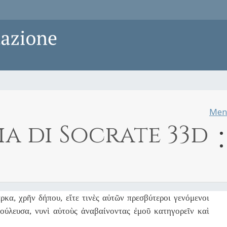
Men
a di Socrate 33d
ρκα, χρῆν δήπου, εἴτε τινὲς αὐτῶν πρεσβύτεροι γενόμενοι
ούλευσα, νυνὶ αὐτοὺς ἀναβαίνοντας ἐμοῦ κατηγορεῖν καὶ