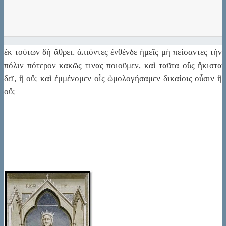
έκ τούτων δὴ ἄθρει. ἀπιόντες ἐνθένδε ἡμεῖς μὴ πείσαντες τὴν
πόλιν πότερον κακῶς τινας ποιοῦμεν, καὶ ταῦτα οὓς ἥκιστα
δεῖ, ἢ οὔ; καὶ ἐμμένομεν οἷς ὡμολογήσαμεν δικαίοις οὖσιν ἢ
οὔ;