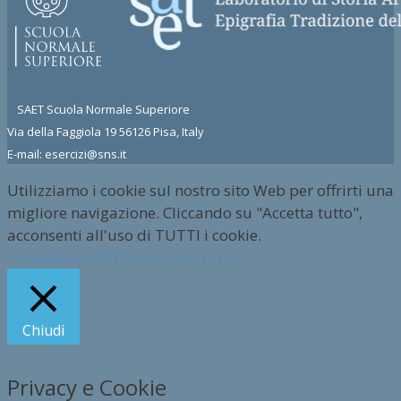
SAET Scuola Normale Superiore
Via della Faggiola 19 56126 Pisa, Italy
E-mail: esercizi@sns.it
Utilizziamo i cookie sul nostro sito Web per offrirti una
migliore navigazione. Cliccando su "Accetta tutto",
acconsenti all'uso di TUTTI i cookie.
Impostazioni
Rifiuta
Accetta tutto
Chiudi
Privacy e Cookie