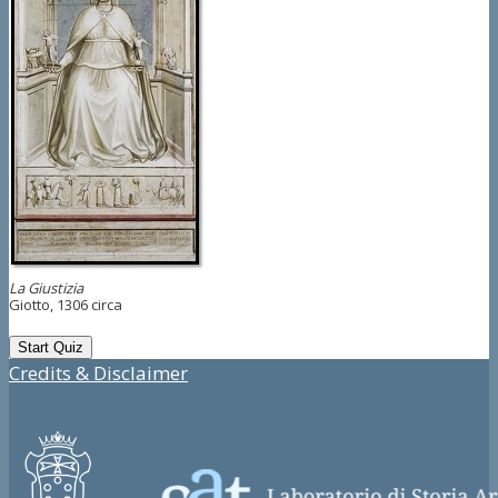
La Giustizia
Giotto,
1306 circa
Credits & Disclaimer