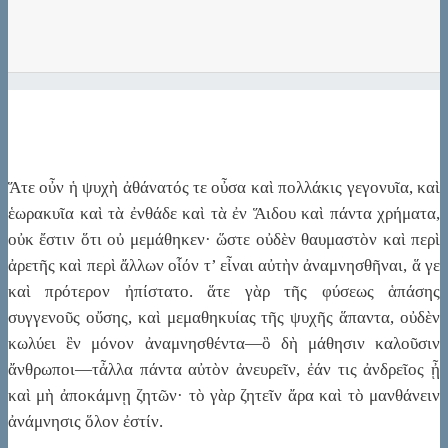
Ἅτε οὖν ἡ ψυχὴ ἀθάνατός τε οὖσα καὶ πολλάκις γεγονυῖα,‎ καὶ
ἑωρακυῖα καὶ τὰ ἐνθάδε καὶ τὰ ἐν Ἅιδου καὶ πάντα‎ χρήματα,
οὐκ ἔστιν ὅτι οὐ μεμάθηκεν· ὥστε οὐδὲν θαυμαστὸν‎ καὶ περὶ
ἀρετῆς καὶ περὶ ἄλλων οἷόν τ’ εἶναι αὐτὴν ἀναμνησθῆναι, ἅ γε
καὶ πρότερον ἠπίστατο. ἅτε γὰρ τῆς φύσεως ἁπάσης
συγγενοῦς οὔσης, καὶ μεμαθηκυίας τῆς ψυχῆς ἅπαντα,‎ οὐδὲν
κωλύει ἓν μόνον ἀναμνησθέντα—ὃ δὴ μάθησιν καλοῦσιν‎
ἄνθρωποι—τἆλλα πάντα αὐτὸν ἀνευρεῖν, ἐάν τις ἀνδρεῖος ᾖ‎
καὶ μὴ ἀποκάμνῃ ζητῶν· τὸ γὰρ ζητεῖν ἄρα καὶ τὸ μανθάνειν‎
ἀνάμνησις ὅλον ἐστίν.