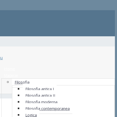
u
Home
Materie
Filosofia
Filosofia antica I
Filosofia antica II
Filosofia moderna
Filosofia contemporanea
Logica